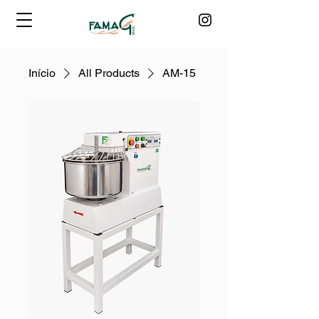
Início
All Products
AM-15